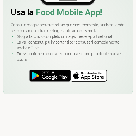
Usa la
Food Mobile App!
Consulta magazines e reports in qualsiasi momento, anche quando
sei in movimento tra meeting e visite ai punti vendita.
Sfoglia l’archivio completo di magazines e report settoriali
Salva i contenuti più importanti per consultarli comodamente
anche offline
Ricevi notifiche immediate quando vengono pubblicate nuove
uscite