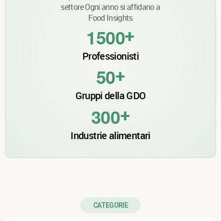
settore Ogni anno si affidano a
Food Insights
+
1
5
0
0
Professionisti
+
5
0
Gruppi della GDO
+
3
0
0
Industrie alimentari
CATEGORIE