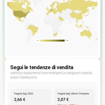
Segui le tendenze di vendita
Identifica rapidamente i trend emergenti, le categorie in crescita,
prezzi materie prime