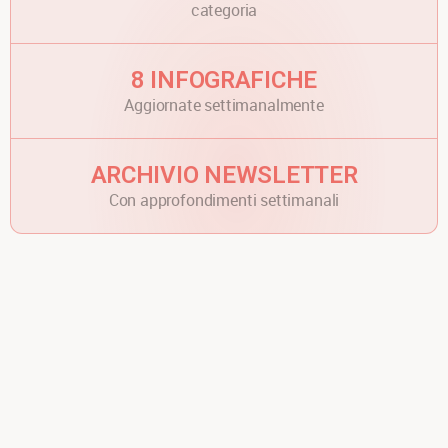
categoria
Conserve
8 INFOGRAFICHE
Aggiornate settimanalmente
Condimenti
ARCHIVIO NEWSLETTER
Olio
Con approfondimenti settimanali
Beverage
Ortofrutta